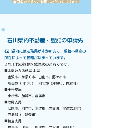
全国各地で多くご利用いただいております
​石川県内不動産・登記の申請先
石川県内には法務局が４か所あり、相続不動産の
所在によって管轄が決まっています。
それぞれの管轄区域は次のとおりです。
■金沢地方法務局 本局
金沢市、かほく市、白山市、野々市市
能美郡（川北町）、河北郡（津幡町、内灘町）
■小松支局
小松市、加賀市、能美市
■七尾支局
七尾市、羽咋市、羽咋郡（志賀町、宝達志水町）
鹿島郡（中能登町）
■輪島支局
輪島市、珠洲市、鳳珠郡（穴水町、能登町）