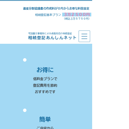
​遺産分割協議書の作成料が０円からお得な料金設定
３万２５００円
相続登記基本プラン
​（税込３万５７５０円）
司法書士事務所による全国対応の相続登記
相続登記あんしんネット
お得に
低料金プランで
登記費用を節約​
​おすすめです
簡単
ご自宅から