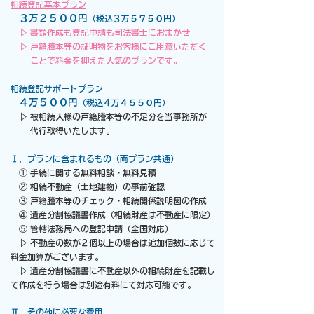
相続登記基本プラン
３万２５００円
（税込３万５７５０円）
▷ 書類作成も登記申請も司法書士におまかせ
​
▷ 戸籍謄本等の証明物をお客様にご用意いただく
ことで料金を抑えた人気のプランです。
相続登記サポートプラン
４万５００円
（税込４万４５５０円）
▷ 被相続人様の戸籍謄本等の不足分を当事務所が
​ 代行取得いたします。
Ⅰ．プランに含まれるもの（両プラン共通）
①
手続に関する無料相談・無料見積
② 相続不動産（土地建物）の事前確認
③
戸籍謄本等のチェック・相続関係説明図の作成
④ 遺産分割協議書作成（相続財産は不動産に限定）
⑤ 管轄法務局への登記申請（全国対応）
▷ 不動産の数が２個以上の場合は追加個数に応じて
料金加算がございます。
▷ 遺産分割協議書に不動産以外の相続財産を記載し
て作成を行う場合は別途有料にて対応可能です。
​Ⅱ．
その他に必要な費用