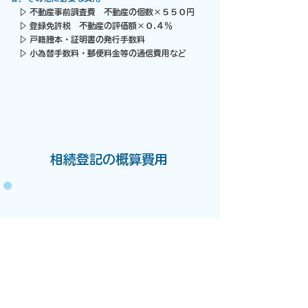
▷ 不動産事前調査費 不動産の個数×５５０円
▷ 登録免許税 不動産の評価額×０.４％
▷ 戸籍謄本・証明書の発行手数料
▷ 小為替手数料・郵便料金等の通信費用など
相続登記の概算費用
▷ 戸建住宅（土地１筆と建物１棟）または
区分所有
マンション（敷地１筆）の場合
基本プラン料金 ３万５７５０円
不動産追加１個 １１００円
​ 遺産分割協議書作成料 ０円
実費費用等予定額 ５０００
円
上記合計 ４万１８５０
円