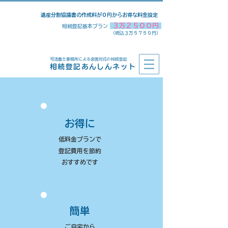
​遺産分割協議書の作成料が０円からお得な料金設定
３万２５００円
相続登記基本プラン
​（税込３万５７５０円）
司法書士事務所による全国対応の相続登記
相続登記あんしんネット
お得に
低料金プランで
登記費用を節約​
​おすすめです
簡単
ご自宅から