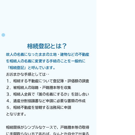
​相続登記とは？
故人の名義になったままの土地・建物などの不動産
を相続人の名義に変更する手続のことを一般的に
「相続登記」と呼んでいます。
おおまかな手順としては‥
１．相続する不動産について登記簿・評価額の調査
２．被相続人の除籍・戸籍謄本等を収集
３．相続人全員で「誰の名義にするか」を話し合い
４．遺産分割協議書など申請に必要な書類の作成
​５．相続不動産を管轄する法務局に申請
となります。
相続関係がシンプルなケースで、戸籍謄本等の取得
に手間取らない方であれば、なんとか自分で出来る