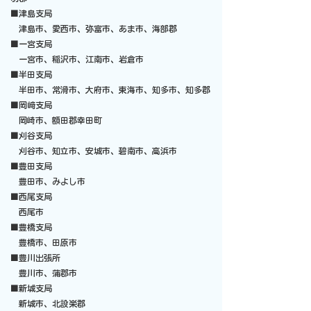
■津島支局
津島市、愛西市、弥富市、あま市、海部郡
■一宮支局
一宮市、稲沢市、江南市、岩倉市
■半田支局
半田市、常滑市、大府市、東海市、知多市、知多郡
■岡﨑支局
​ 岡崎市、額田郡幸田町
■刈谷支局
刈谷市、知立市、安城市、碧南市、高浜市
■豊田支局
豊田市、みよし市
■西尾支局
​ 西尾市
■豊橋支局
豊橋市、田原市
■豊川出張所
豊川市、蒲郡市
■新城支局
新城市、北設楽郡