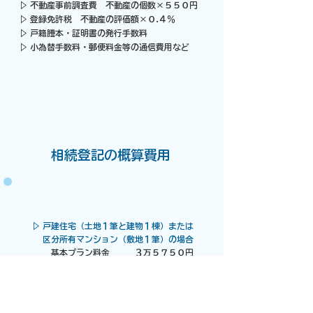
▷ 不動産事前調査費 不動産の個数×５５０円
▷ 登録免許税 不動産の評価額×０.４％
▷ 戸籍謄本・証明書の発行手数料
▷ 小為替手数料・郵便料金等の通信費用など
​相続登記の概算費用
▷ 戸建住宅（土地１筆と建物１棟）または
区分所有
マンション（敷地１筆）の場合
基本プラン料金 ３万５７５０円
不動産追加１個 １１００円
​ 遺産分割協議書作成料 ０円
実費費用等予定額 ５０００
円
上記合計 ４万１８５０
円