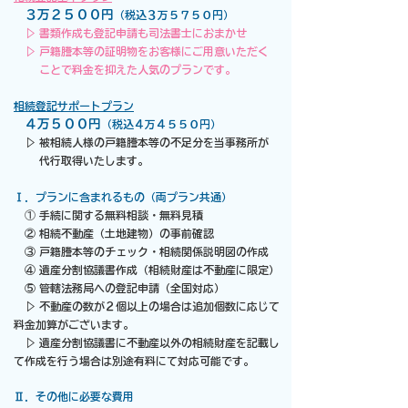
３万２５００円
（税込３万５７５０円）
▷ 書類作成も登記申請も司法書士におまかせ
​
▷ 戸籍謄本等の証明物をお客様にご用意いただく
ことで料金を抑えた人気のプランです。
相続登記サポートプラン
４万５００円
（税込４万４５５０円）
▷ 被相続人様の戸籍謄本等の不足分を当事務所が
​ 代行取得いたします。
Ⅰ．プランに含まれるもの（両プラン共通）
①
手続に関する無料相談・無料見積
② 相続不動産（土地建物）の事前確認
③
戸籍謄本等のチェック・相続関係説明図の作成
④ 遺産分割協議書作成（相続財産は不動産に限定）
⑤ 管轄法務局への登記申請（全国対応）
▷ 不動産の数が２個以上の場合は追加個数に応じて
料金加算がございます。
▷ 遺産分割協議書に不動産以外の相続財産を記載し
て作成を行う場合は別途有料にて対応可能です。
​Ⅱ．
その他に必要な費用